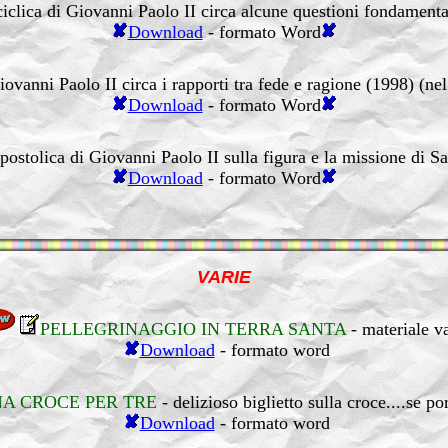
ciclica di Giovanni Paolo II circa alcune questioni fondament
Download
- formato Word
Giovanni Paolo II circa i rapporti tra fede e ragione (1998) (nel
Download
- formato Word
postolica di Giovanni Paolo II sulla figura e la missione di S
Download
- formato Word
VARIE
PELLEGRINAGGIO IN TERRA SANTA
- materiale v
Download
- formato word
A CROCE PER TRE
- delizioso biglietto sulla croce....se por
Download
- formato word