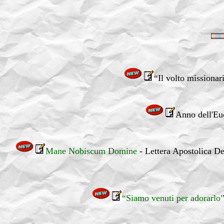
“Il volto missionar
Anno dell'Eu
Mane Nobiscum Domine
- Lettera Apostolica Del
“Siamo venuti per adorarlo