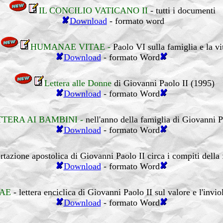
IL CONCILIO VATICANO II
- tutti i documenti
Download
- formato word
HUMANAE VITAE -
Paolo VI sulla famiglia e la vi
Download
- formato Word
Lettera alle Donne
di Giovanni Paolo II (1995)
Download
- formato Word
TTERA AI BAMBINI -
nell'anno della famiglia di Giovanni P
Download
- formato Word
rtazione apostolica di Giovanni Paolo II circa i compiti della
Download
- formato Word
TAE
- lettera enciclica di Giovanni Paolo II sul valore e l'invi
Download
- formato Word