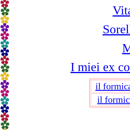
Vit
Sorel
M
I miei ex c
il formic
il formi